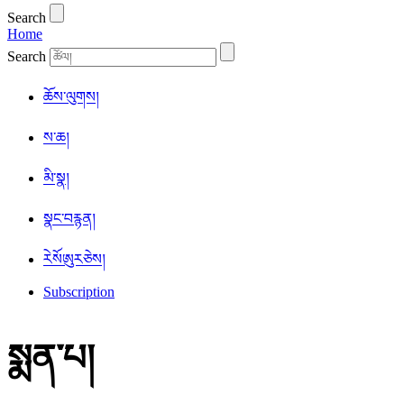
Search
Home
Search
ཆོས་ལུགས།
ས་ཆ།
མི་སྣ།
སྣང་བརྙན།
ཪེསོཨུརཅེས།
Subscription
སྨན་པ།