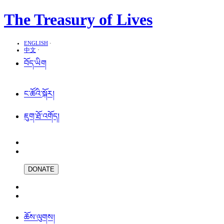
The Treasury of Lives
ENGLISH
·
中文
·
བོད་ཡིག
ང་ཚོའི་སྐོར།
ཇུག་ཐོ་འགོད།
DONATE
ཆོས་ལུགས།