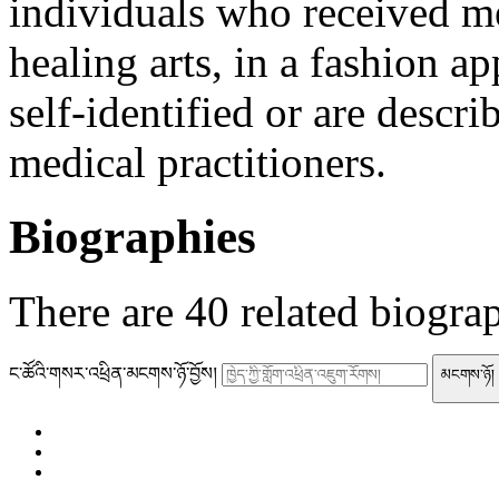
individuals who received me
healing arts, in a fashion a
self-identified or are describ
medical practitioners.
Biographies
There are
40
related biogra
ང་ཚོའི་གསར་འཕྲིན་མངགས་ཉོ་བྱོས།