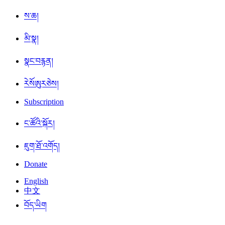
ས་ཆ།
མི་སྣ།
སྣང་བརྙན།
ཪེསོཨུརཅེས།
Subscription
ང་ཚོའི་སྐོར།
ཇུག་ཐོ་འགོད།
Donate
English
中文
བོད་ཡིག