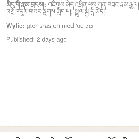
མིང་གི་རྣམ་གྲངས།:
འཇིགས་མེད་འཕྲིན་ལས་ཀུན་བཟང་རྣམ་རྒྱལ།
འགྲོ་འདུལ་གསང་སྔགས་གླིང་པ།; སྤྲུལ་སྐུ་དྲི་མེད།
Wylie:
gter sras dri med 'od zer
Published: 2 days ago