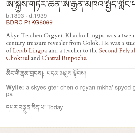
ཨ་སྐྱེས་གཏེར་ཆེན་ཨོ་རྒྱན་མཁའ་སྤྱོད་གླིང་
b.1893 - d.1939
BDRC P1KG6069
Akye Terchen Orgyen Khacho Lingpa was a twent
century treasure revealer from Golok. He was a stu
of
Lerab Lingpa
and a teacher to the
Second Pelyul
Choktrul
and
Chatral Rinpoche
.
མིང་གི་རྣམ་གྲངས།:
པདམ་མཐུས་སྟོབས།
Wylie:
a skyes gter chen o rgyan mkha' spyod g
pa
དཔར་བསྐྲུན་ཟིན་པ། Today