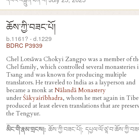
ཆོས་ཀྱི་བཟང་པོ།
b.1161? - d.1229
BDRC P3939
Chel Lotsāwa Chokyi Zangpo was a member of th
Chel family, which controlled several monasteries 
Tsang and was known for producing multiple
translators. He traveled to India as a layperson and
became a monk at
Nālandā Monastery
under
Śākyaśrībhadra
, whom he met again in Tibe
produced at least eleven translations that are preser
the Tengyur.
མིང་གི་རྣམ་གྲངས།:
ཆོས་ཀྱི་བཟང་པོ།; དཔྱལ་ལོ་ཙཱ་བ་ཆོས་ཀྱི་བཟང