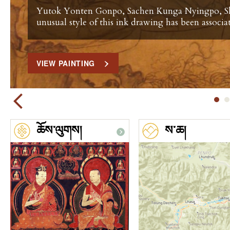
Yutok Yonten Gonpo, Sachen Kunga Nyingpo, Sh
unusual style of this ink drawing has been assoc
VIEW PAINTING
ཆོས་ལུགས།
ས་ཆ།