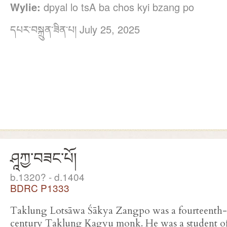
Wylie:
dpyal lo tsA ba chos kyi bzang po
དཔར་བསྐྲུན་ཟིན་པ། July 25, 2025
ཤཱཀྱ་བཟང་པོ།
b.1320? - d.1404
BDRC P1333
Taklung Lotsāwa Śākya Zangpo was a fourteenth-
century Taklung Kagyu monk. He was a student o