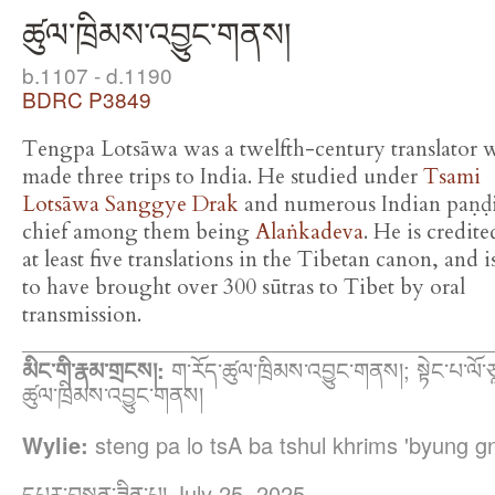
ཚུལ་ཁྲིམས་འབྱུང་གནས།
b.1107 - d.1190
BDRC P3849
Tengpa Lotsāwa was a twelfth-century translator
made three trips to India. He studied under
Tsami
Lotsāwa Sanggye Drak
and numerous Indian paṇḍi
chief among them being
Alaṅkadeva
. He is credit
at least five translations in the Tibetan canon, and i
to have brought over 300 sūtras to Tibet by oral
transmission.
མིང་གི་རྣམ་གྲངས།:
ག་རོད་ཚུལ་ཁྲིམས་འབྱུང་གནས།; སྟེང་པ་ལོ་ཙ
ཚུལ་ཁྲིམས་འབྱུང་གནས།
Wylie:
steng pa lo tsA ba tshul khrims 'byung g
དཔར་བསྐྲུན་ཟིན་པ། July 25, 2025