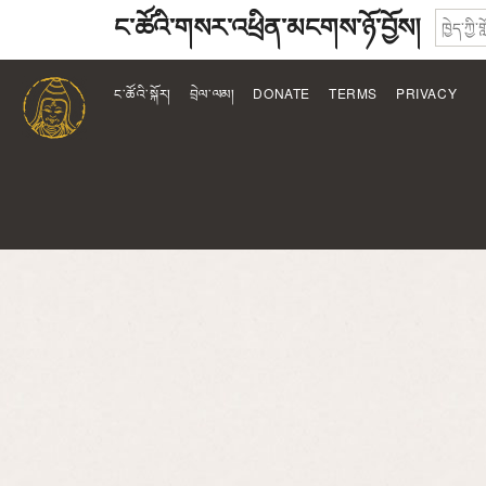
ང་ཚོའི་གསར་འཕྲིན་མངགས་ཉོ་བྱོས།
ང་ཚོའི་སྐོར།
བྲེལ་ལམ།
DONATE
TERMS
PRIVACY