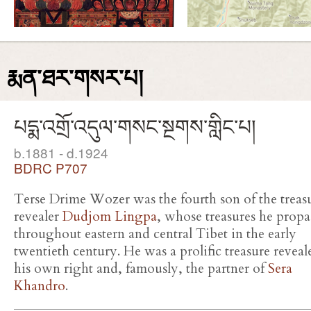
རྨན་ཐར་གསར་པ།
པདྨ་འགྲོ་འདུལ་གསང་སྔགས་གླིང་པ།
b.1881 - d.1924
BDRC P707
Terse Drime Wozer was the fourth son of the treas
revealer
Dudjom Lingpa
, whose treasures he prop
throughout eastern and central Tibet in the early
twentieth century. He was a prolific treasure reveal
his own right and, famously, the partner of
Sera
Khandro
.