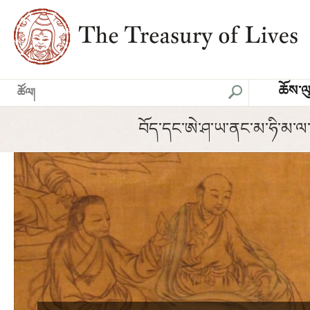
ཆོས་ལ
བོད་དང་ཨེ་ཤ་ཡ་ནང་མ་ཧི་མ་ལ