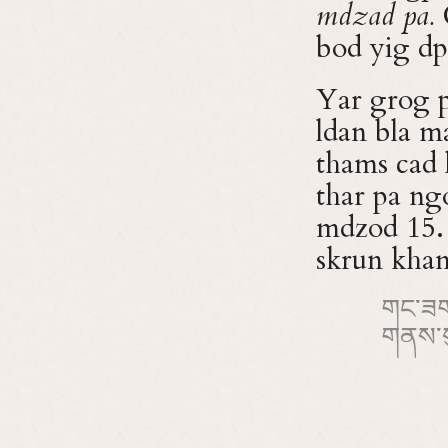
mdzad pa.
G
bod yig dp
Yar grog p
ldan bla 
thams cad 
thar pa ng
mdzod 15. 
skrun kha
གང་ཟག་
གནས་ས