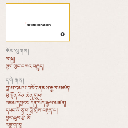
Reting Monastery
ཆོས་ལུགས།
ས་སྐྱ།
སྟག་ལུང་བཀའ་བརྒྱུད།
དགེ་རྒན།
བླ་མ་དམ་པ་བསོད་ནམས་རྒྱལ་མཚན།
བུ་སྟོན་རིན་ཆེན་གྲུབ།
འཇམ་དབྱངས་དོན་ཡོད་རྒྱལ་མཚན།
དཔང་ལོ་ཙཱ་བ་བློ་གྲོས་བརྟན་པ།
བྱང་ཆུབ་རྩེ་མོ།
རཏྣ་གུ་རུ།