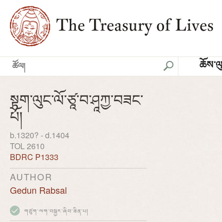
ཆོས་ལ
སྟག་ལུང་ལོ་ཙཱ་བ་ཤཱཀྱ་བཟང་
པོ།
b.1320? - d.1404
TOL 2610
BDRC P1333
AUTHOR
Gedun Rabsal
གཙུག་ལག་བསྐྱར་ཞིབ་ཟིན་པ།