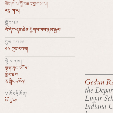
ཙོང་ཁ་པ་བློ་བཟང་གྲགས་པ།
རཏྣ་ཀ་ར།
སློབ་མ།
བོ་དོང་པཎ་ཆེན་ཕྱོགས་ལས་རྣམ་རྒྱལ།
དུས་རབས།
༡༤ དུས་རབས།
ལྟེ་གནས།
སྟག་ལུང་དགོན།
གླང་ཐང།
རྭ་སྒྲེང་དགོན།
Gedun R
the Depar
Vཨོཅཏིཨོན།
Lugar Sch
ལོ་ཙཱ་བ།
Indiana U