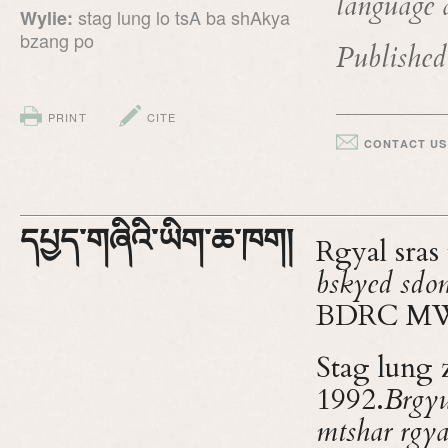
language 
stag lung lo tsA ba shAkya
Wylie:
bzang po
Published
PRINT
CITE
CONTACT US
དཔྱད་གཞིའི་ཡིག་ཆ་ཁག།
Rgyal sras
bskyed sdom
BDRC M
Stag lung
1992.
Brgyu
mtshar rgya