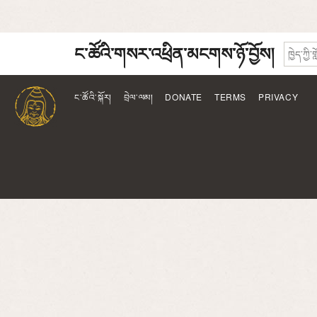
ང་ཚོའི་གསར་འཕྲིན་མངགས་ཉོ་བྱོས།
ང་ཚོའི་སྐོར།
བྲེལ་ལམ།
DONATE
TERMS
PRIVACY